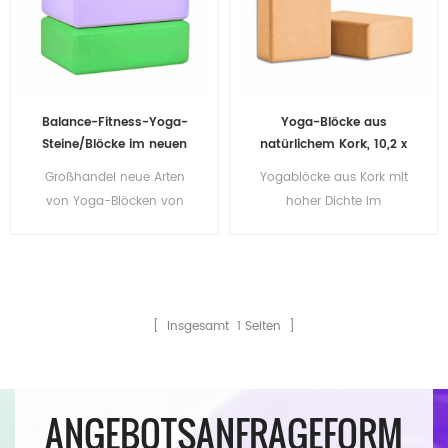
Balance-Fitness-Yoga-
Yoga-Blöcke aus
Steine/Blöcke im neuen
natürlichem Kork, 10,2 x
Design für das
15,2 x 22,9 cm, natürliche,
Großhandel neue Arten
Yogablöcke aus Kork mit
Gleichgewichtstraining
rutschfeste Steine
von Yoga-Blöcken von
hoher Dichte im
Junzhuotrading
Großhandel
[ Insgesamt
1
Seiten ]
ANGEBOTSANFRAGEFORM