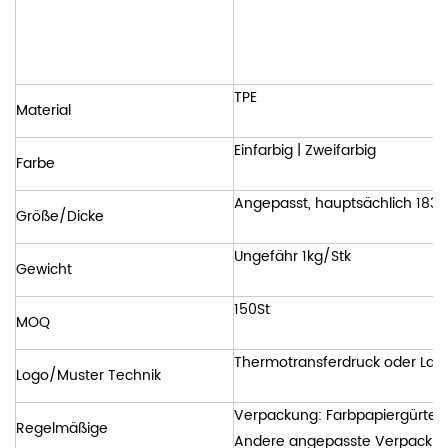
TPE
Material
Einfarbig | Zweifarbig
Farbe
Angepasst, hauptsächlich 183 
Größe/Dicke
Ungefähr 1kg/Stk
Gewicht
150St
MOQ
Thermotransferdruck oder Las
Logo/Muster Technik
Verpackung: Farbpapiergürtel 
Regelmäßige
Andere angepasste Verpackung