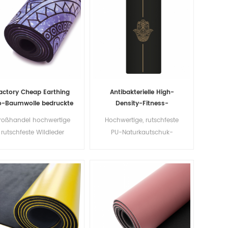
Yogamatte von
professionellen Herstellern!
actory Cheap Earthing
Antibakterielle High-
o-Baumwolle bedruckte
Density-Fitness-
dekorative Yogamatte
Qualitäts-Custom-Logo-
roßhandel hochwertige
Hochwertige, rutschfeste
PU-Naturkautschuk-
rutschfeste Wildleder
PU-Naturkautschuk-
Yoga-Matte
Naturkautschuk
Yogamatte im Großhandel
gamatte Fabrik in Chian
, professioneller Hersteller
von Yogamatten, bieten
kundenspezifischen Logo-
Yogamattenservice. Direkt
ab Werk!