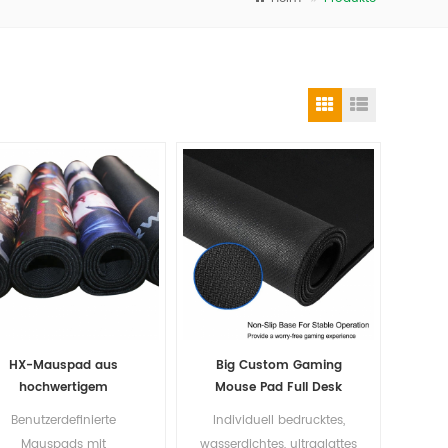
HX-Mauspad aus
Big Custom Gaming
hochwertigem
Mouse Pad Full Desk
mmiplattenmaterial cs
Sublimation Mousepad
Benutzerdefinierte
Individuell bedrucktes,
go Gummi-Gaming-
XXL Großhandels-
Mauspads mit
wasserdichtes, ultraglattes