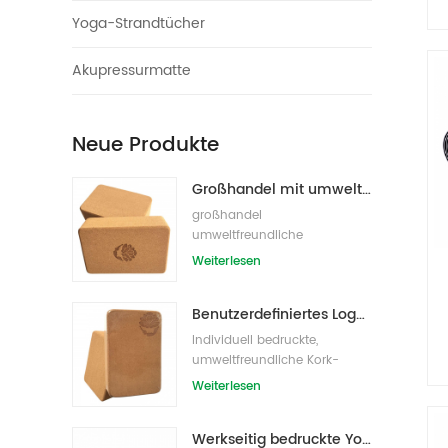
Yoga-Strandtücher
Akupressurmatte
Neue Produkte
Großhandel mit umweltfreundlichen Naturkork-Yogablöcken / -ziegeln
großhandel
umweltfreundliche
eigenmarke kork yoga block
Weiterlesen
s/bricks
Benutzerdefiniertes Logo, das umweltfreundliche Kork-Yoga-Blöcke für das Übungstraining druckt
Individuell bedruckte,
umweltfreundliche Kork-
Yoga-Blöcke /Ziegel für
Weiterlesen
Handelsmarken
Werkseitig bedruckte Yoga-Blöcke/Ziegel aus Naturkork mit Eigenmarke