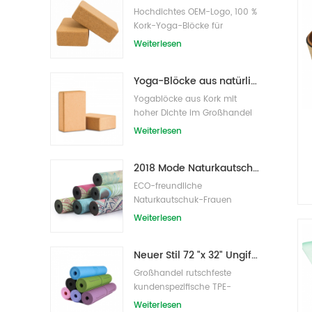
Hochdichtes OEM-Logo, 100 %
Kork-Yoga-Blöcke für
Übungen
Weiterlesen
Yoga-Blöcke aus natürlichem Kork, 10,2 x 15,2 x 22,9 cm, natürliche, rutschfeste Steine
Yogablöcke aus Kork mit
hoher Dichte im Großhandel
Weiterlesen
2018 Mode Naturkautschuk individuell bedruckte Wildleder Yogamatten Großhandel
ECO-freundliche
Naturkautschuk-Frauen
bedruckte Wildleder-Yoga-
Weiterlesen
Matte
Neuer Stil 72 "x 32" Ungiftig, kein Latex, kein PVC - 100% TPE Yogamatte
Großhandel rutschfeste
kundenspezifische TPE-
Yogamatte mit hoher Dichte
Weiterlesen