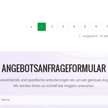
Naturkautschuk
Naturkorkgummi
cm x 4 mm, für zu Hause
Yogamatte Hersteller
individuell bedruckte Kreis
und im Freien
Yogamatte 70cm-140cm
1
2
3
4
5
6
7
[ Insgesamt
14
Sei
ANGEBOTSANFRAGEFORMULAR
roduktdetails und spezifische Anforderungen ein, um ein genaues Ang
Wir werden Ihnen so schnell wie möglich antworten.