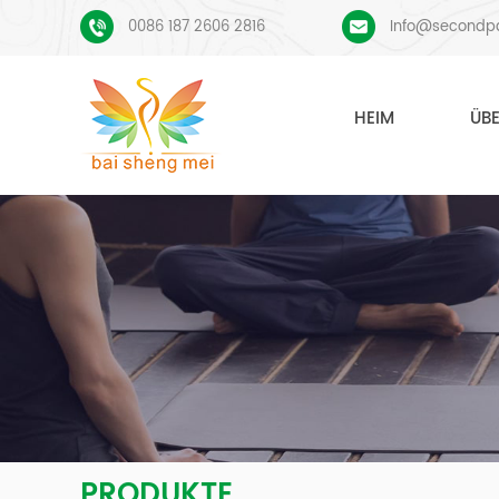
0086 187 2606 2816
Info@secondp
HEIM
ÜB
PRODUKTE