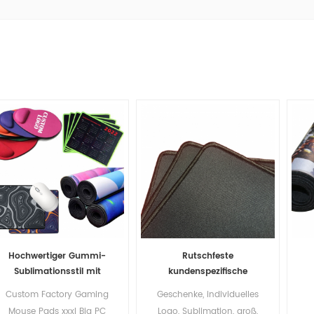
Hochwertiger Gummi-
Rutschfeste
Sublimationsstil mit
kundenspezifische
Handballenauflage aus
Computerspielmatte
Gu
Custom Factory Gaming
Geschenke, individuelles
übergroßem Logo-Druck,
Desktop-
Mouse Pads xxxl Big PC
Logo, Sublimation, groß,