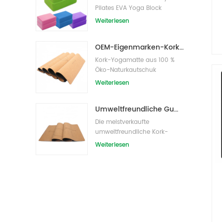
Pilates EVA Yoga Block
s/Bricks
Weiterlesen
OEM-Eigenmarken-Kork-Yogamatte mit individuellem Design
Kork-Yogamatte aus 100 %
Öko-Naturkautschuk
Weiterlesen
Umweltfreundliche Gummi-/Fitness-/kundenspezifische Kork-Yogamatte/Kork-Übungsmatten
Die meistverkaufte
umweltfreundliche Kork-
Yogamatte von Amazon
Weiterlesen