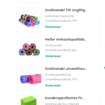
Großhandel TPE Ungiftige patentierte umweltfreundliche Yogamatte aus China
Individuell bedruckte,
umweltfreundliche TPE-
Yogamatte
Weiterlesen
Heiße Verkaufsqualitäts-kundenspezifische TPE-Yogamatte vom Porzellan
Großhandel
umweltfreundliche tpe
rutschfeste wasserdichte
Weiterlesen
Material Yogamatte
Großhandel umweltfreundliche Yogamatte aus rutschfestem, wasserdichtem TPE-Material
Kundenspezifische,
umweltfreundliche TPE-
Yogamatte mit Eigenmarke
Weiterlesen
Kundenspezifisches Firmenzeichen der neuen Art Großhandelsnatürliche EVA-Schaum-Yoga-Blöcke/Ziegelsteine
Großhandel Eco Friendly