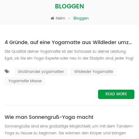
BLOGGEN
Heim
Bloggen
4 Gründe, auf eine Yogamatte aus Wildleder umzusteigen
Die Qualität deiner Yogamatte ist der Schlüssel zu deiner Leistung.
Egal, ob Sie ein Yoga-Experte oder neu in der Disziplin sind, jeder Yogi
braucht eine Matte, um seine Praxis optimal zu unterstützen. Bei einer
Großhandel yogamatten
Wildleder Yogamatte
großen Auswahl an Yogamatten kann die Auswahl der richtigen für
Sie eine entmutigende Aufgabe sein, deshalb haben wir diesen Artikel
Yogamatte Masse
geschrieben. Lesen Sie weiter, um 4 überzeugende Gründe...
READ MORE
Wie man Sonnengruß-Yoga macht
Sonnengrüße sind eine großartige Möglichkeit, um mit dem Tandem-
Yoga zu Hause zu beginnen. Sie wärmen den Körper und bringen