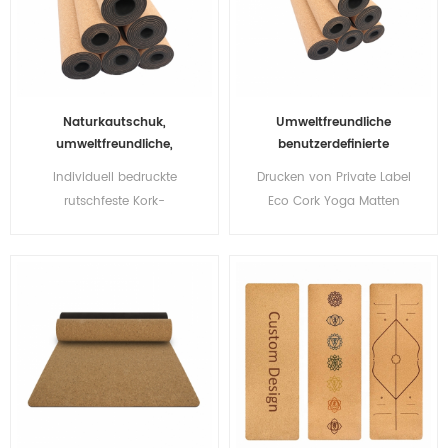
Naturkautschuk,
Umweltfreundliche
umweltfreundliche,
benutzerdefinierte
rutschfeste, individuell
Naturkautschuk-Kork-
Individuell bedruckte
Drucken von Private Label
bedruckte Kork-
Yoga-Matte
rutschfeste Kork-
Eco Cork Yoga Matten
Yogamatte
Yogamatte im Großhandel