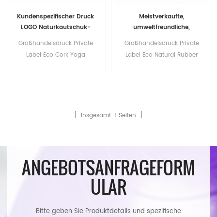
Kundenspezifischer Druck
Meistverkaufte,
LOGO Naturkautschuk-
umweltfreundliche,
Kork-Yoga-Matte
kundenspezifische
Großhandelsdruck Private
Großhandelsdruck Private
Druckmatte aus Kork,
Label Eco Cork Yoga
Label Eco Natural Rubber
Naturkautschuk,
Matten
Premium Cork Yoga Matten
Premium-Yogamatten
[ Insgesamt
1
Seiten ]
ANGEBOTSANFRAGEFORM
ULAR
Bitte geben Sie Produktdetails und spezifische