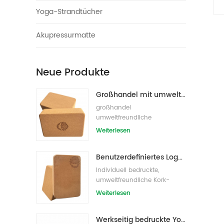
Yoga-Strandtücher
Akupressurmatte
Neue Produkte
Großhandel mit umweltfreundlichen Naturkork-Yogablöcken / -ziegeln
großhandel
umweltfreundliche
eigenmarke kork yoga block
Weiterlesen
s/bricks
Benutzerdefiniertes Logo, das umweltfreundliche Kork-Yoga-Blöcke für das Übungstraining druckt
Individuell bedruckte,
umweltfreundliche Kork-
Yoga-Blöcke /Ziegel für
Weiterlesen
Handelsmarken
Werkseitig bedruckte Yoga-Blöcke/Ziegel aus Naturkork mit Eigenmarke