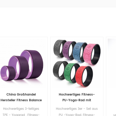
China Großhandel
Hochwertiges Fitness-
Hersteller Fitness Balance
PU-Yoga-Rad mit
3 Satz TPE Yoga Wheel
individuellem Logo-
Hochwertiges 3-teiliges
Hochwertiges 3er - Set aus
Design
TPE - Yogarad , Fitness-
PU -Yoga-Rad, Fitness-
u