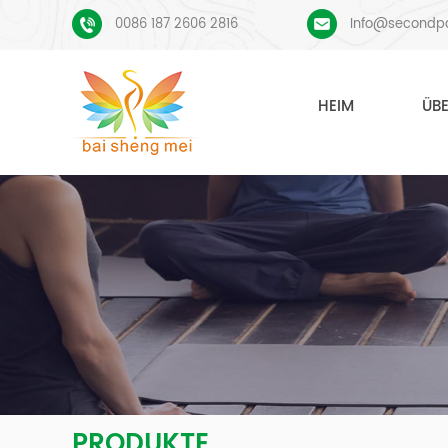
0086 187 2606 2816
Info@secondp
HEIM
ÜB
PRODUKTE