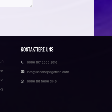
KONTAKTIERE UNS
handel
0086 187 2606 2816
eure
Info@secondpagetech.com
matte
0086 181 5606 3146
gmei