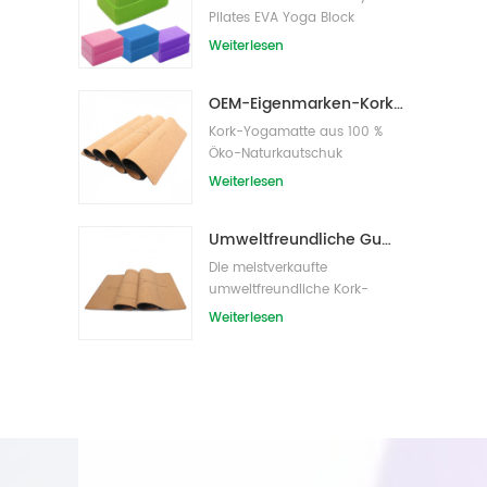
Pilates EVA Yoga Block
s/Bricks
Weiterlesen
OEM-Eigenmarken-Kork-Yogamatte mit individuellem Design
Kork-Yogamatte aus 100 %
Öko-Naturkautschuk
Weiterlesen
Umweltfreundliche Gummi-/Fitness-/kundenspezifische Kork-Yogamatte/Kork-Übungsmatten
Die meistverkaufte
umweltfreundliche Kork-
Yogamatte von Amazon
Weiterlesen