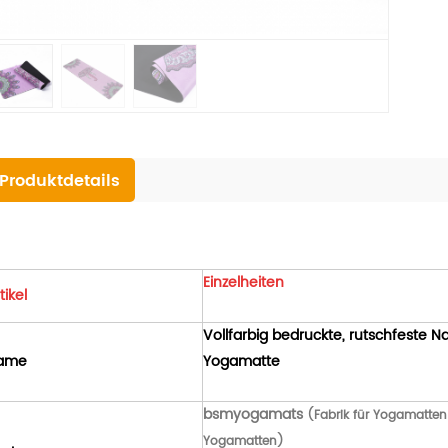
Produktdetails
Einzelheiten
tikel
Vollfarbig bedruckte, rutschfeste 
ame
Yogamatte
bsmyogamats
(Fabrik für Yogamatten a
Yogamatten)