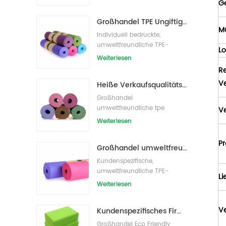
G
Großhandel TPE Ungiftige patentierte umweltfreundliche Yogamatte aus China
M
Individuell bedruckte,
umweltfreundliche TPE-
L
Yogamatte
Weiterlesen
R
V
Heiße Verkaufsqualitäts-kundenspezifische TPE-Yogamatte vom Porzellan
Großhandel
umweltfreundliche tpe
V
rutschfeste wasserdichte
Weiterlesen
Material Yogamatte
Pr
Großhandel umweltfreundliche Yogamatte aus rutschfestem, wasserdichtem TPE-Material
Kundenspezifische,
umweltfreundliche TPE-
Li
Yogamatte mit Eigenmarke
Weiterlesen
V
Kundenspezifisches Firmenzeichen der neuen Art Großhandelsnatürliche EVA-Schaum-Yoga-Blöcke/Ziegelsteine
Großhandel Eco Friendly