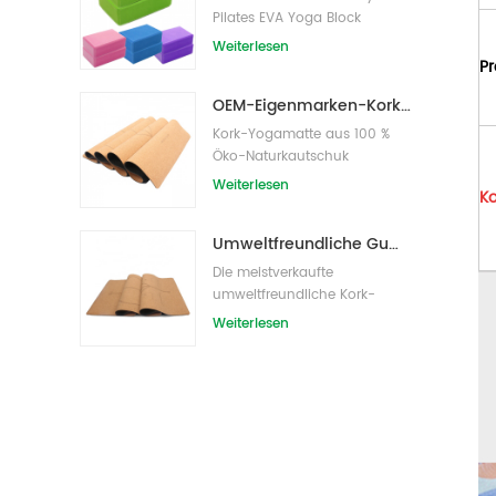
Pilates EVA Yoga Block
s/Bricks
Weiterlesen
Pr
OEM-Eigenmarken-Kork-Yogamatte mit individuellem Design
Kork-Yogamatte aus 100 %
Öko-Naturkautschuk
Weiterlesen
Ko
Umweltfreundliche Gummi-/Fitness-/kundenspezifische Kork-Yogamatte/Kork-Übungsmatten
Die meistverkaufte
umweltfreundliche Kork-
Yogamatte von Amazon
Weiterlesen