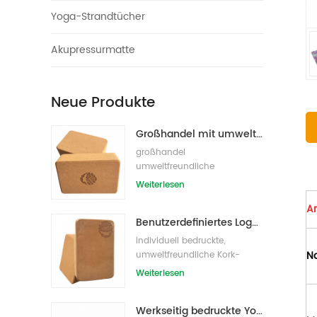
Yoga-Strandtücher
Akupressurmatte
Neue Produkte
Großhandel mit umweltfreundlichen Naturkork-Yogablöcken / -ziegeln
großhandel
umweltfreundliche
eigenmarke kork yoga block
Weiterlesen
s/bricks
Ar
Benutzerdefiniertes Logo, das umweltfreundliche Kork-Yoga-Blöcke für das Übungstraining druckt
Individuell bedruckte,
N
umweltfreundliche Kork-
Yoga-Blöcke /Ziegel für
Weiterlesen
Handelsmarken
Werkseitig bedruckte Yoga-Blöcke/Ziegel aus Naturkork mit Eigenmarke