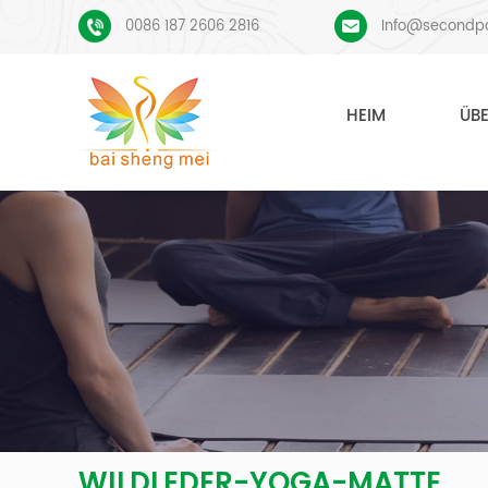
0086 187 2606 2816
Info@secondp
HEIM
ÜB
WILDLEDER-YOGA-MATTE