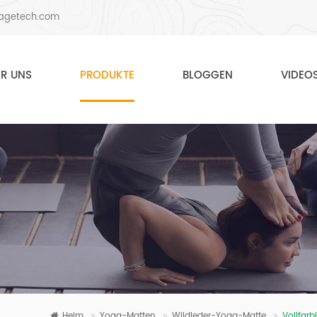
agetech.com
ER UNS
PRODUKTE
BLOGGEN
VIDEO
Heim
Yoga-Matten
Wildleder-Yoga-Matte
Vollfar