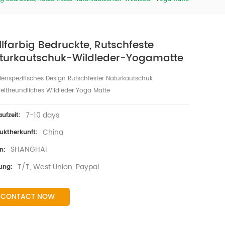
llfarbig Bedruckte, Rutschfeste
turkautschuk-Wildleder-Yogamatte
enspezifisches Design Rutschfester Naturkautschuk
ltfreundliches Wildleder Yoga Matte
7-10 days
aufzeit:
China
uktherkunft:
SHANGHAI
n:
T/T, West Union, Paypal
ung:
CONTACT NOW