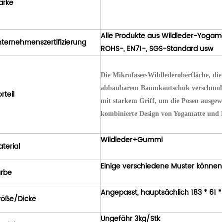
arke
Alle Produkte aus Wildleder-Yoga
ternehmenszertifizierung
ROHS-, EN71-, SGS-Standard usw
Die Mikrofaser-Wildlederoberfläche, die
abbaubarem Baumkautschuk verschmolzen
rteil
mit starkem Griff, um die Posen ausgewo
kombinierte Design von Yogamatte und 
Wildleder+Gummi
terial
Einige verschiedene Muster könne
arbe
Angepasst, hauptsächlich 183 * 61
röße/Dicke
Ungefähr 3kg/Stk