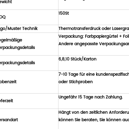
ewicht
150St
OQ
ogo/Muster Technik
Thermotransferdruck oder Lasergra
Verpackung: Farbpapiergürtel + Fo
egelmäßige
Andere angepasste Verpackungsart
erpackungsdetails
6,8,10 Stück/Karton
erpackungsdetails
7-10 Tage für eine kundenspezifisc
obenzeit
oder Stichproben
Ungefähr 15 Tage nach Zahlung.
eferzeit
Hängt von den zeitlichen Anforder
ersandart
können Sie beraten, Sie können auc