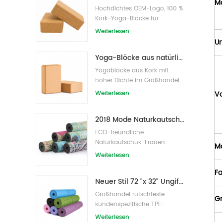
M
Hochdichtes OEM-Logo, 100 %
Kork-Yoga-Blöcke für
Übungen
Weiterlesen
Un
Yoga-Blöcke aus natürlichem Kork, 10,2 x 15,2 x 22,9 cm, natürliche, rutschfeste Steine
Yogablöcke aus Kork mit
hoher Dichte im Großhandel
Weiterlesen
Vo
2018 Mode Naturkautschuk individuell bedruckte Wildleder Yogamatten Großhandel
ECO-freundliche
Naturkautschuk-Frauen
Ma
bedruckte Wildleder-Yoga-
Weiterlesen
Matte
F
Neuer Stil 72 "x 32" Ungiftig, kein Latex, kein PVC - 100% TPE Yogamatte
Großhandel rutschfeste
G
kundenspezifische TPE-
Yogamatte mit hoher Dichte
Weiterlesen