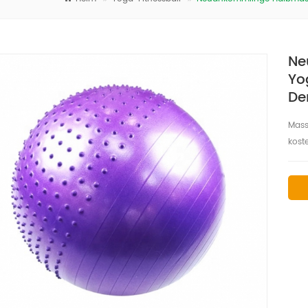
Ne
Yo
De
Mass
kost