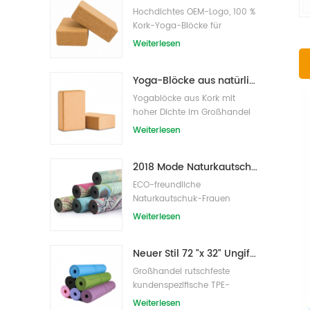
Hochdichtes OEM-Logo, 100 %
Kork-Yoga-Blöcke für
Übungen
Weiterlesen
Yoga-Blöcke aus natürlichem Kork, 10,2 x 15,2 x 22,9 cm, natürliche, rutschfeste Steine
Yogablöcke aus Kork mit
hoher Dichte im Großhandel
Weiterlesen
2018 Mode Naturkautschuk individuell bedruckte Wildleder Yogamatten Großhandel
ECO-freundliche
Naturkautschuk-Frauen
bedruckte Wildleder-Yoga-
Weiterlesen
Matte
Neuer Stil 72 "x 32" Ungiftig, kein Latex, kein PVC - 100% TPE Yogamatte
Großhandel rutschfeste
kundenspezifische TPE-
Yogamatte mit hoher Dichte
Weiterlesen