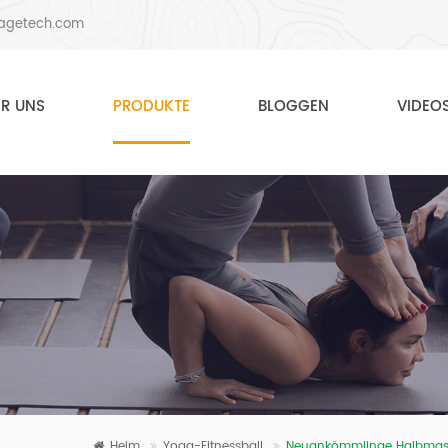
agetech.com
ER UNS
PRODUKTE
BLOGGEN
VIDEO
Heim
Yoga-Fitnessball
Neuankömmlinge Halbmassa