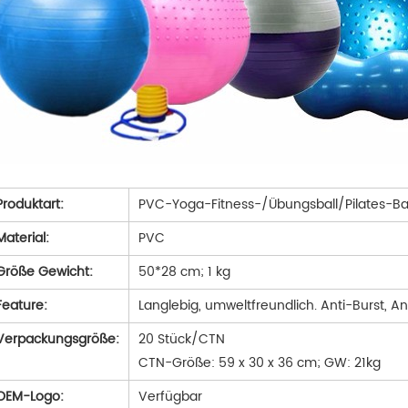
Produktart:
PVC-Yoga-Fitness-/Übungsball/Pilates-Bal
Material:
PVC
Größe Gewicht:
50*28 cm; 1 kg
Feature:
Langlebig, umweltfreundlich. Anti-Burst, A
Verpackungsgröße:
20 Stück/CTN
CTN-Größe: 59 x 30 x 36 cm; GW: 21kg
OEM-Logo:
Verfügbar