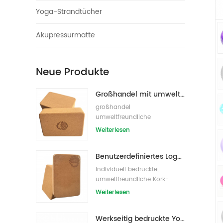
Yoga-Strandtücher
Akupressurmatte
Neue Produkte
Großhandel mit umweltfreundlichen Naturkork-Yogablöcken / -ziegeln
großhandel
umweltfreundliche
eigenmarke kork yoga block
Weiterlesen
s/bricks
Benutzerdefiniertes Logo, das umweltfreundliche Kork-Yoga-Blöcke für das Übungstraining druckt
Individuell bedruckte,
umweltfreundliche Kork-
Yoga-Blöcke /Ziegel für
Weiterlesen
Handelsmarken
Werkseitig bedruckte Yoga-Blöcke/Ziegel aus Naturkork mit Eigenmarke