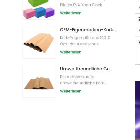
Pilates EVA Yoga Block
s/Bricks
Weiterlesen
OEM-Eigenmarken-Kork-Yogamatte mit individuellem Design
Kork-Yogamatte aus 100 %
Öko-Naturkautschuk
Weiterlesen
Umweltfreundliche Gummi-/Fitness-/kundenspezifische Kork-Yogamatte/Kork-Übungsmatten
Die meistverkaufte
umweltfreundliche Kork-
Yogamatte von Amazon
Weiterlesen