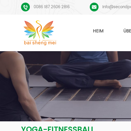
0086 187 2606 2816
Info@secondp
HEIM
ÜB
YOGA-FITNESSBALL