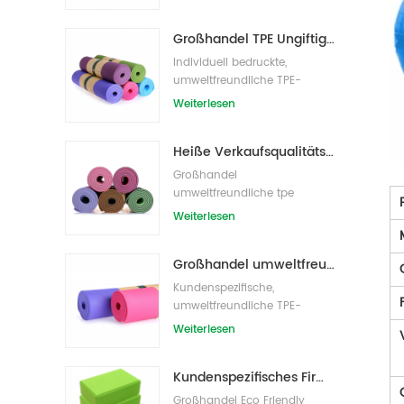
Großhandel TPE Ungiftige patentierte umweltfreundliche Yogamatte aus China
Individuell bedruckte,
umweltfreundliche TPE-
Yogamatte
Weiterlesen
Heiße Verkaufsqualitäts-kundenspezifische TPE-Yogamatte vom Porzellan
Großhandel
umweltfreundliche tpe
rutschfeste wasserdichte
Weiterlesen
Material Yogamatte
Großhandel umweltfreundliche Yogamatte aus rutschfestem, wasserdichtem TPE-Material
Kundenspezifische,
umweltfreundliche TPE-
Yogamatte mit Eigenmarke
Weiterlesen
Kundenspezifisches Firmenzeichen der neuen Art Großhandelsnatürliche EVA-Schaum-Yoga-Blöcke/Ziegelsteine
Großhandel Eco Friendly