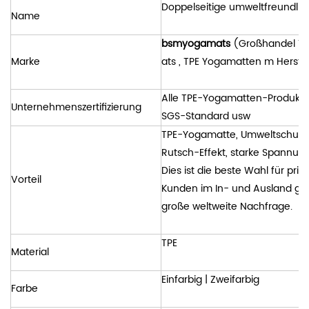
Doppelseitige umweltfreundli
Name
bsmyogamats
(Großhandel
TP
Marke
ats
, TPE Yogamatten
m
Herste
Alle TPE-Yogamatten-Produkte
Unternehmenszertifizierung
SGS-Standard usw
TPE-Yogamatte, Umweltschutzmate
Rutsch-Effekt, starke Spannung, 
Dies ist die beste Wahl für pri
Vorteil
Kunden im In- und Ausland ge
große weltweite Nachfrage.
TPE
Material
Einfarbig | Zweifarbig
Farbe