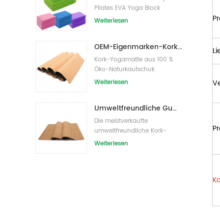
Pilates EVA Yoga Block
Pr
s/Bricks
Weiterlesen
OEM-Eigenmarken-Kork-Yogamatte mit individuellem Design
Li
Kork-Yogamatte aus 100 %
Öko-Naturkautschuk
Weiterlesen
V
Umweltfreundliche Gummi-/Fitness-/kundenspezifische Kork-Yogamatte/Kork-Übungsmatten
Die meistverkaufte
Pr
umweltfreundliche Kork-
Yogamatte von Amazon
Weiterlesen
Ko