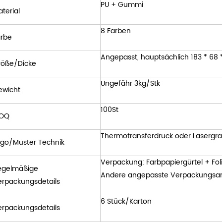
PU + Gummi
terial
8 Farben
arbe
Angepasst, hauptsächlich 183 * 68
röße/Dicke
Ungefähr 3kg/Stk
ewicht
100St
OQ
Thermotransferdruck oder Lasergra
ogo/Muster Technik
Verpackung: Farbpapiergürtel + Fo
egelmäßige
Andere angepasste Verpackungsart
erpackungsdetails
6 Stück/Karton
erpackungsdetails