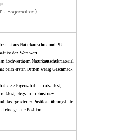
ga
on PU-Yogamatten)
besteht aus Naturkautschuk und PU.
ft ist den Wert wert.
l an hochwertigem Naturkautschukmaterial
hat beim ersten Öffnen wenig Geschmack,
t viele Eigenschaften: rutschfest,
reißfest, biegsam - robust usw.
t lasergravierter Positionsführungslinie
nd eine genaue Position.