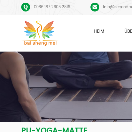
0086 187 2606 2816
Info@secondp
HEIM
ÜB
PU-YOGA-MATTE