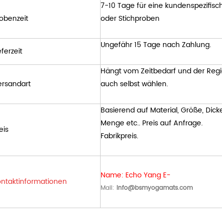
7-10 Tage für eine kundenspezifisc
obenzeit
oder Stichproben
Ungefähr 15 Tage nach Zahlung.
eferzeit
Hängt vom Zeitbedarf und der Regio
ersandart
auch selbst wählen.
Basierend auf Material, Größe, Dick
Menge etc.. Preis auf Anfrage.
eis
Fabrikpreis.
Name: Echo Yang E-
ntaktinformationen
Mail:
info@bsmyogamats.com