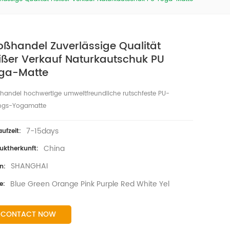
oßhandel Zuverlässige Qualität
ißer Verkauf Naturkautschuk PU
ga-Matte
handel hochwertige umweltfreundliche rutschfeste PU-
ngs-Yogamatte
7-15days
aufzeit:
China
uktherkunft:
SHANGHAI
n:
Blue Green Orange Pink Purple Red White Yel
e:
CONTACT NOW