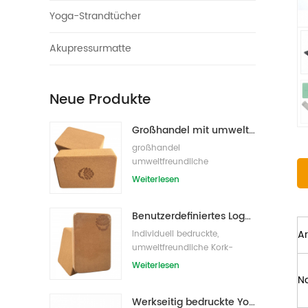
Yoga-Strandtücher
Akupressurmatte
Neue Produkte
Großhandel mit umweltfreundlichen Naturkork-Yogablöcken / -ziegeln
großhandel
umweltfreundliche
eigenmarke kork yoga block
Weiterlesen
s/bricks
Benutzerdefiniertes Logo, das umweltfreundliche Kork-Yoga-Blöcke für das Übungstraining druckt
Ar
Individuell bedruckte,
umweltfreundliche Kork-
Yoga-Blöcke /Ziegel für
Weiterlesen
Handelsmarken
N
Werkseitig bedruckte Yoga-Blöcke/Ziegel aus Naturkork mit Eigenmarke