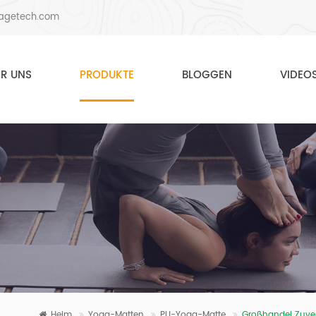
agetech.com
ER UNS
PRODUKTE
BLOGGEN
VIDEO
Heim
Yoga-Matten
PU-Yoga-Matte
Großhandel Zuver