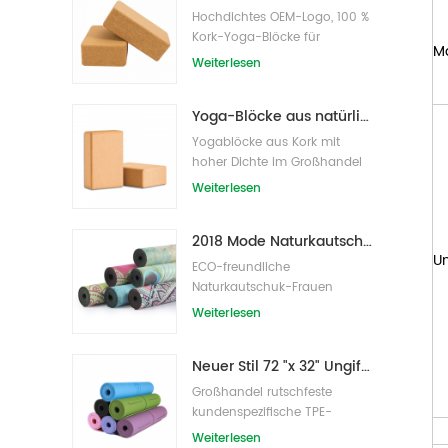
Hochdichtes OEM-Logo, 100 %
Kork-Yoga-Blöcke für
M
Übungen
Weiterlesen
Yoga-Blöcke aus natürlichem Kork, 10,2 x 15,2 x 22,9 cm, natürliche, rutschfeste Steine
Yogablöcke aus Kork mit
hoher Dichte im Großhandel
Weiterlesen
2018 Mode Naturkautschuk individuell bedruckte Wildleder Yogamatten Großhandel
Un
ECO-freundliche
Naturkautschuk-Frauen
bedruckte Wildleder-Yoga-
Weiterlesen
Matte
Neuer Stil 72 "x 32" Ungiftig, kein Latex, kein PVC - 100% TPE Yogamatte
Großhandel rutschfeste
kundenspezifische TPE-
Yogamatte mit hoher Dichte
Weiterlesen