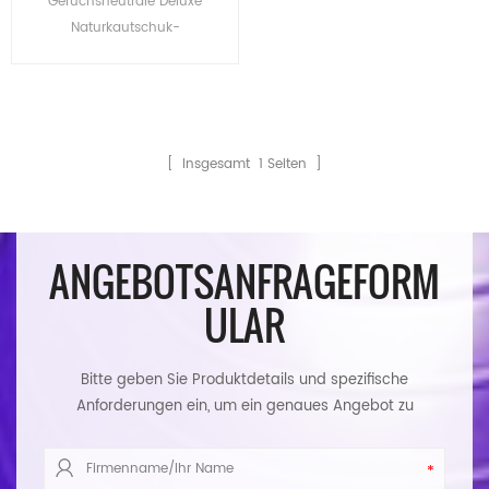
Geruchsneutrale Deluxe
Umweltfreundliche
Naturkautschuk-
Pilates-1,5-mm-
Veloursleder-Yogamatten
Wildleder-Yoga-Matten
Großhandelspreis für
Importeure
[ Insgesamt
1
Seiten ]
ANGEBOTSANFRAGEFORM
ULAR
Bitte geben Sie Produktdetails und spezifische
Anforderungen ein, um ein genaues Angebot zu
erhalten. Wir werden Ihnen so schnell wie möglich
antworten.