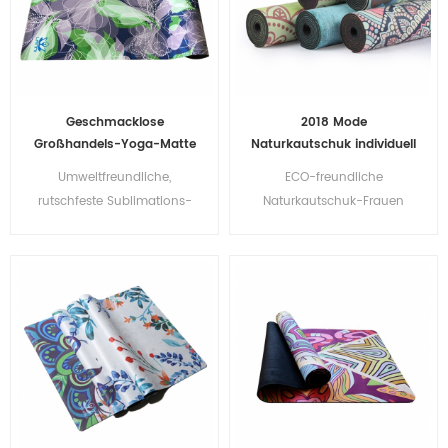
Geschmacklose
2018 Mode
Großhandels-Yoga-Matte
Naturkautschuk individuell
aus Naturkautschuk-
bedruckte Wildleder
Umweltfreundliche,
ECO-freundliche
Veloursleder mit hohem
Yogamatten Großhandel
rutschfeste Sublimations-
Naturkautschuk-Frauen
Standard
Yogamatte aus Wildleder
bedruckte Wildleder-Yoga-
Matte