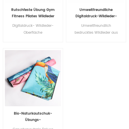
Rutschfeste Übung Gym
Umweltfreundliche
Fitness Pilates Wildleder
Digitaldruck-Wildleder-
Yogamatte Großhandel
Naturkautschuk-Yoga-
Digitaldruck- Wildleder-
Umweltfreundlich
Matte im Großhandel
Oberfläche
bedrucktes Wildleder aus
Naturkautschuk- Yoga-
Naturkautschuk Yoga
Matte
Matten
Bio-Naturkautschuk-
Übungs-
kundenspezifischer Druck