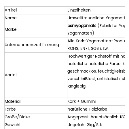
Artikel
Einzelheiten
Name
Umweltfreundliche Yogamatte a
bsmyogamats
(Fabrik für Yoga
Marke
Yogamatten)
Alle Kork-Yogamatten-Produkt
Unternehmenszertifizierung
ROHS, EN71, SGS usw.
Hochwertiger Rohstoff mit na
natürliche natürliche Farbe, kei
geschmacklos, feuchtigkeitsbes
Vorteil
verschleißfest, antistatisch, s
langlebig.
Material
Kork + Gummi
Farbe
Natürliche Holzfarbe
Größe/Dicke
Angepasst, hauptsächlich 183 
Gewicht
Ungefähr 3kg/Stk