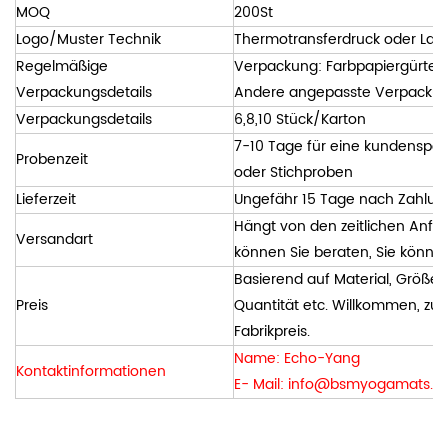
MOQ
200St
Logo/Muster Technik
Thermotransferdruck oder Las
Regelmäßige
Verpackung: Farbpapiergürtel 
Verpackungsdetails
Andere angepasste Verpackung
Verpackungsdetails
6,8,10 Stück/Karton
7-10 Tage für eine kundenspez
Probenzeit
oder Stichproben
Lieferzeit
Ungefähr 15 Tage nach Zahlun
Hängt von den zeitlichen Anfo
Versandart
können Sie beraten, Sie könne
Basierend auf Material, Größe, 
Preis
Quantität etc. Willkommen, zum
Fabrikpreis.
Name: Echo-Yang
Kontaktinformationen
E- Mail:
info@bsmyogamats.c