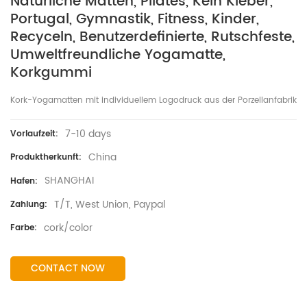
Natürliche Matten, Pilates, Kein Kleber,
Portugal, Gymnastik, Fitness, Kinder,
Recyceln, Benutzerdefinierte, Rutschfeste,
Umweltfreundliche Yogamatte,
Korkgummi
Kork-Yogamatten mit individuellem Logodruck aus der Porzellanfabrik
7-10 days
Vorlaufzeit:
China
Produktherkunft:
SHANGHAI
Hafen:
T/T, West Union, Paypal
Zahlung:
cork/color
Farbe:
CONTACT NOW