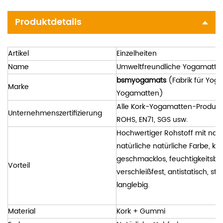
Produktdetails
Artikel
Einzelheiten
Name
Umweltfreundliche Yogamatte a
bsmyogamats
(Fabrik für Yoga
Marke
Yogamatten)
Alle Kork-Yogamatten-Produkt
Unternehmenszertifizierung
ROHS, EN71, SGS usw.
Hochwertiger Rohstoff mit na
natürliche natürliche Farbe, kei
geschmacklos, feuchtigkeitsbes
Vorteil
verschleißfest, antistatisch, s
langlebig.
Material
Kork + Gummi