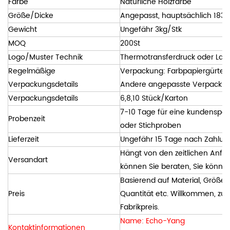
Farbe
Natürliche Holzfarbe
Größe/Dicke
Angepasst, hauptsächlich 183 
Gewicht
Ungefähr 3kg/Stk
MOQ
200St
Logo/Muster Technik
Thermotransferdruck oder Las
Regelmäßige
Verpackung: Farbpapiergürtel 
Verpackungsdetails
Andere angepasste Verpackung
Verpackungsdetails
6,8,10 Stück/Karton
7-10 Tage für eine kundenspez
Probenzeit
oder Stichproben
Lieferzeit
Ungefähr 15 Tage nach Zahlun
Hängt von den zeitlichen Anfo
Versandart
können Sie beraten, Sie könne
Basierend auf Material, Größe, 
Preis
Quantität etc. Willkommen, zum
Fabrikpreis.
Name: Echo-Yang
Kontaktinformationen