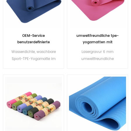
OEM-Service
umweltfreundliche tpe-
benutzerdefinierte
yogamatten mit
wasserdichte waschbare
individuellem klassischem
Wasserdichte, waschbare
Lasergravur 6 mm
Sport-TPE-Yogamatte
druck
Sport-TPE-Yogamatte im
umweltfreundliche
Großhandel von
Doppelschicht-TPE-
Junzhuotrading
Yogamatte