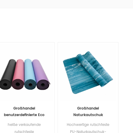
Großhandel
Großhandel
benutzerdefinierte Eco
Naturkautschuk
freundliche 5mm PU
Yogamatten 4mm
heiße verkaufende
Hochwertige rutschfeste
Naturkautschuk
umweltfreundliche
rutschfeste
PU-Naturkautschuk-