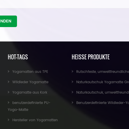
ENDEN
HOT-TAGS
HEISSE PRODUKTE
Yogamatten aus TPE
Rutschfeste, umweltfreundliche Übungs-Fitness-Kork-Yoga-Matte im Groß
Wildleder Yogamatte
Naturkautschuk Yogamatte Großhandel für Import
Yogamatte aus Kork
Naturkautschuk, umweltfreundliche, rutschfeste, individuell bedruckte Kork-Yoga
benutzerdefinierte PU-
Benutzerdefinierte Wildleder-Yogamatte im neuen Design von Baishen
Yoga-Matte
Hersteller von Yogamatten