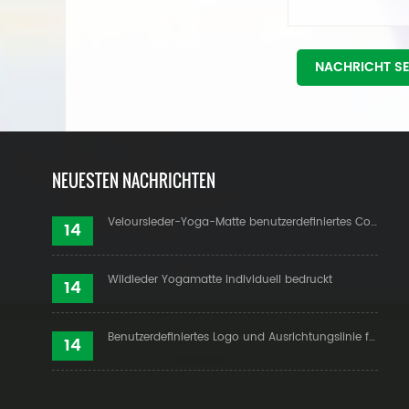
NACHRICHT S
NEUESTEN NACHRICHTEN
Veloursleder-Yoga-Matte benutzerdefiniertes Coloful-Design
14
Wildleder Yogamatte individuell bedruckt
14
Benutzerdefiniertes Logo und Ausrichtungslinie für PU-Yogamatten
14