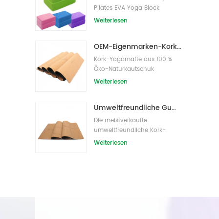
Pilates EVA Yoga Block
s/Bricks
Weiterlesen
OEM-Eigenmarken-Kork-Yogamatte mit individuellem Design
Kork-Yogamatte aus 100 %
Öko-Naturkautschuk
Weiterlesen
Umweltfreundliche Gummi-/Fitness-/kundenspezifische Kork-Yogamatte/Kork-Übungsmatten
Die meistverkaufte
umweltfreundliche Kork-
Yogamatte von Amazon
Weiterlesen