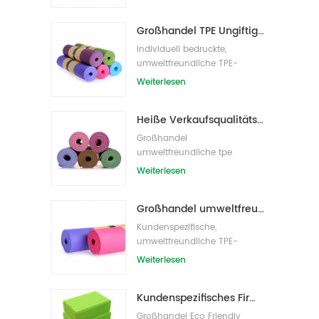
Großhandel TPE Ungiftige patentierte umweltfreundliche Yogamatte aus China
Individuell bedruckte,
umweltfreundliche TPE-
Yogamatte
Weiterlesen
Heiße Verkaufsqualitäts-kundenspezifische TPE-Yogamatte vom Porzellan
Großhandel
umweltfreundliche tpe
rutschfeste wasserdichte
Weiterlesen
Material Yogamatte
Großhandel umweltfreundliche Yogamatte aus rutschfestem, wasserdichtem TPE-Material
Kundenspezifische,
umweltfreundliche TPE-
Yogamatte mit Eigenmarke
Weiterlesen
Kundenspezifisches Firmenzeichen der neuen Art Großhandelsnatürliche EVA-Schaum-Yoga-Blöcke/Ziegelsteine
Großhandel Eco Friendly