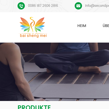
0086 187 2606 2816
Info@secondp
HEIM
ÜB
PRODUKTE