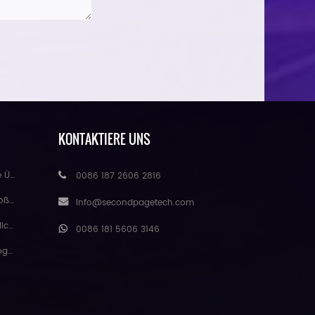
KONTAKTIERE UNS
handel
0086 187 2606 2816
eure
Info@secondpagetech.com
matte
0086 181 5606 3146
gmei