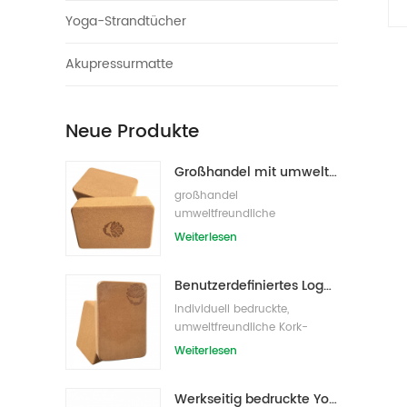
Yoga-Strandtücher
Akupressurmatte
Neue Produkte
Großhandel mit umweltfreundlichen Naturkork-Yogablöcken / -ziegeln
großhandel
umweltfreundliche
eigenmarke kork yoga block
Weiterlesen
s/bricks
Benutzerdefiniertes Logo, das umweltfreundliche Kork-Yoga-Blöcke für das Übungstraining druckt
Individuell bedruckte,
umweltfreundliche Kork-
Yoga-Blöcke /Ziegel für
Weiterlesen
Handelsmarken
Werkseitig bedruckte Yoga-Blöcke/Ziegel aus Naturkork mit Eigenmarke