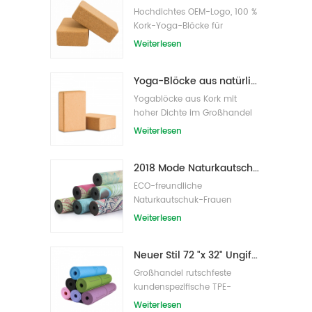
Hochdichtes OEM-Logo, 100 %
Kork-Yoga-Blöcke für
Übungen
Weiterlesen
Yoga-Blöcke aus natürlichem Kork, 10,2 x 15,2 x 22,9 cm, natürliche, rutschfeste Steine
Yogablöcke aus Kork mit
hoher Dichte im Großhandel
Weiterlesen
2018 Mode Naturkautschuk individuell bedruckte Wildleder Yogamatten Großhandel
ECO-freundliche
Naturkautschuk-Frauen
bedruckte Wildleder-Yoga-
Weiterlesen
Matte
Neuer Stil 72 "x 32" Ungiftig, kein Latex, kein PVC - 100% TPE Yogamatte
Großhandel rutschfeste
kundenspezifische TPE-
Yogamatte mit hoher Dichte
Weiterlesen