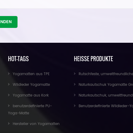
ENDEN
HOT-TAGS
HEISSE PRODUKTE
Yogamatten aus TPE
Rutschfeste, umweltfreundliche Übungs-Fitness-Kork-Yoga-Matte im Groß
Wildleder Yogamatte
Naturkautschuk Yogamatte Großhandel für Import
Yogamatte aus Kork
Naturkautschuk, umweltfreundliche, rutschfeste, individuell bedruckte Kork-Yoga
benutzerdefinierte PU-
Benutzerdefinierte Wildleder-Yogamatte im neuen Design von Baishen
Yoga-Matte
Hersteller von Yogamatten