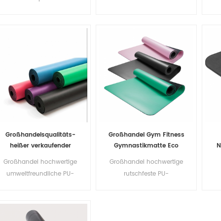
Naturkautschuk-PU-
Yogamatte
na
Yogamatte
Großhandelsqualitäts-
Großhandel Gym Fitness
heißer verkaufender
Gymnastikmatte Eco
N
Naturkautschuk-PU-
5mm Lila PU
M
Großhandel hochwertige
Großhandel hochwertige
Yoga-Matte China-
Naturkautschuk
umweltfreundliche PU-
rutschfeste PU-
Lieferant
Yogamatte
Übung Home Fitness
Übungsgymnastik-
Yogamatte
Fitness-Yoga-Matte