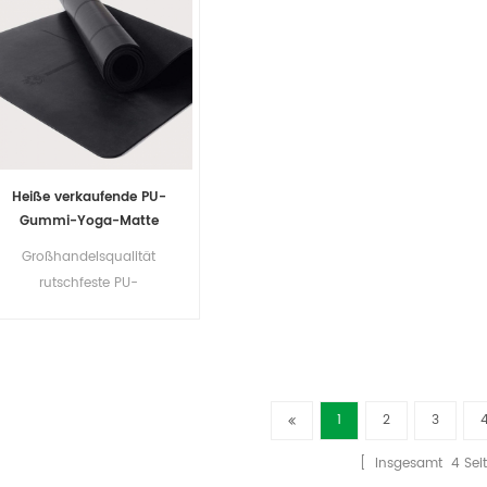
Heiße verkaufende PU-
Gummi-Yoga-Matte
kundengebundener
Großhandelsqualität
Service-rutschfeste
rutschfeste PU-
Leistungs-Yoga-Matte
Naturkautschuk-
Yogamatte Fabrikpreis
1
2
3
[ Insgesamt
4
Sei