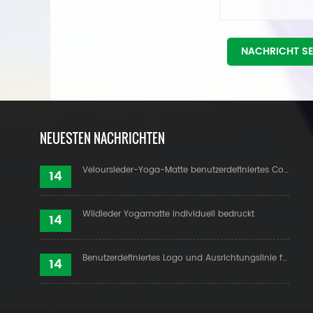
NACHRICHT S
NEUESTEN NACHRICHTEN
Veloursleder-Yoga-Matte benutzerdefiniertes Coloful-Design
14
Wildleder Yogamatte individuell bedruckt
14
Benutzerdefiniertes Logo und Ausrichtungslinie für PU-Yogamatten
14