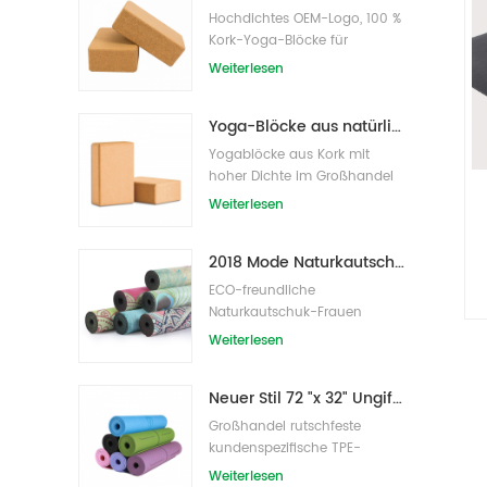
Hochdichtes OEM-Logo, 100 %
Kork-Yoga-Blöcke für
Übungen
Weiterlesen
Yoga-Blöcke aus natürlichem Kork, 10,2 x 15,2 x 22,9 cm, natürliche, rutschfeste Steine
Yogablöcke aus Kork mit
hoher Dichte im Großhandel
Weiterlesen
2018 Mode Naturkautschuk individuell bedruckte Wildleder Yogamatten Großhandel
ECO-freundliche
Naturkautschuk-Frauen
bedruckte Wildleder-Yoga-
Weiterlesen
Matte
Neuer Stil 72 "x 32" Ungiftig, kein Latex, kein PVC - 100% TPE Yogamatte
Großhandel rutschfeste
kundenspezifische TPE-
Yogamatte mit hoher Dichte
Weiterlesen