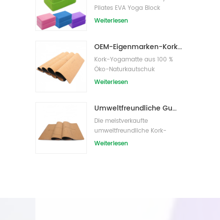
Pilates EVA Yoga Block
s/Bricks
Weiterlesen
OEM-Eigenmarken-Kork-Yogamatte mit individuellem Design
Kork-Yogamatte aus 100 %
Öko-Naturkautschuk
Weiterlesen
Umweltfreundliche Gummi-/Fitness-/kundenspezifische Kork-Yogamatte/Kork-Übungsmatten
Die meistverkaufte
umweltfreundliche Kork-
Yogamatte von Amazon
Weiterlesen