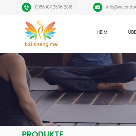
0086 187 2606 2816
Info@secondp
HEIM
ÜB
PRODUKTE