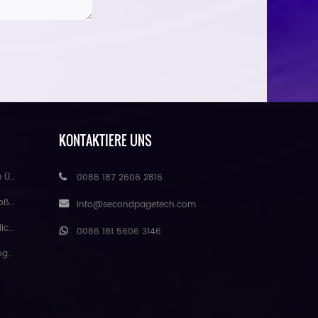
KONTAKTIERE UNS
handel
0086 187 2606 2816
eure
Info@secondpagetech.com
matte
0086 181 5606 3146
gmei