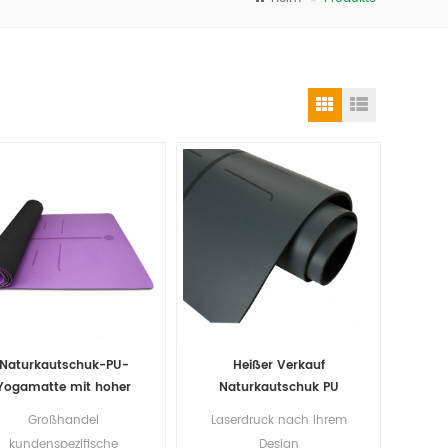
Naturkautschuk-PU-
Heißer Verkauf
Yogamatte mit hoher
Naturkautschuk PU
Dichte für Importeure
Yogamatte für Händler
Großhandel
Laserdruck nach Ihrem
kundenspezifische
Design