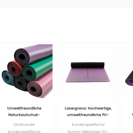
Umweltfreundliche
Lasergravur Hochwertige,
Naturkautschuk-
umweltfreundliche PU-
kundenspezifische PU-
Yogamatte
Großhandel
Kundenspezifische
Yoga-Matte
kundenspezifische
Gummi-Mikrofaser-PU-