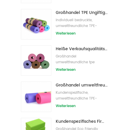
Großhandel TPE Ungiftige patentierte umweltfreundliche Yogamatte aus China
Individuell bedruckte,
umweltfreundliche TPE-
Yogamatte
Weiterlesen
Heiße Verkaufsqualitäts-kundenspezifische TPE-Yogamatte vom Porzellan
Großhandel
umweltfreundliche tpe
rutschfeste wasserdichte
Weiterlesen
Material Yogamatte
Großhandel umweltfreundliche Yogamatte aus rutschfestem, wasserdichtem TPE-Material
Kundenspezifische,
umweltfreundliche TPE-
Yogamatte mit Eigenmarke
Weiterlesen
Kundenspezifisches Firmenzeichen der neuen Art Großhandelsnatürliche EVA-Schaum-Yoga-Blöcke/Ziegelsteine
Großhandel Eco Friendly