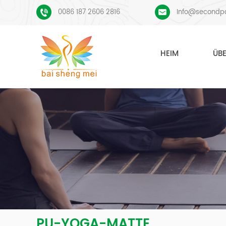
0086 187 2606 2816
Info@secondp
HEIM
ÜB
PU-YOGA-MATTE