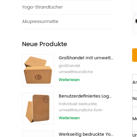
Yoga-Strandtücher
Akupressurmatte
Neue Produkte
Großhandel mit umweltfreundlichen Naturkork-Yogablöcken / -ziegeln
großhandel
umweltfreundliche
eigenmarke kork yoga block
Weiterlesen
Ar
s/bricks
Benutzerdefiniertes Logo, das umweltfreundliche Kork-Yoga-Blöcke für das Übungstraining druckt
N
Individuell bedruckte,
umweltfreundliche Kork-
Yoga-Blöcke /Ziegel für
Weiterlesen
M
Handelsmarken
Werkseitig bedruckte Yoga-Blöcke/Ziegel aus Naturkork mit Eigenmarke
Un