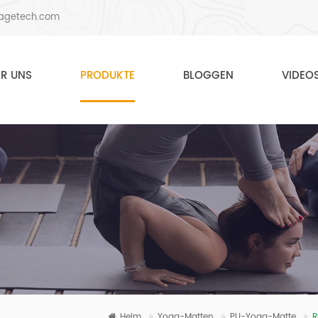
agetech.com
ER UNS
PRODUKTE
BLOGGEN
VIDEO
Heim
Yoga-Matten
PU-Yoga-Matte
R