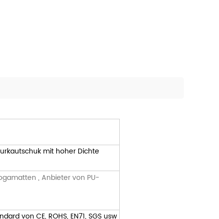
urkautschuk mit hoher Dichte
ogamatten
,
Anbieter
von PU-
ndard von CE, ROHS, EN71, SGS usw