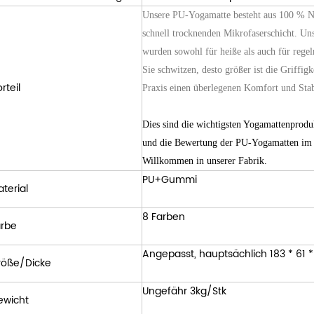
Unsere PU-Yogamatte besteht aus 100 % Nat
schnell trocknenden Mikrofaserschicht. Un
wurden sowohl für heiße als auch für rege
Sie schwitzen, desto größer ist die Griffigk
rteil
Praxis einen überlegenen Komfort und Stabi
Dies sind die wichtigsten Yogamattenprod
und die Bewertung der PU-Yogamatten im I
Willkommen in unserer Fabrik.
PU+Gummi
terial
8 Farben
arbe
Angepasst, hauptsächlich 183 * 61
röße/Dicke
Ungefähr 3kg/Stk
ewicht