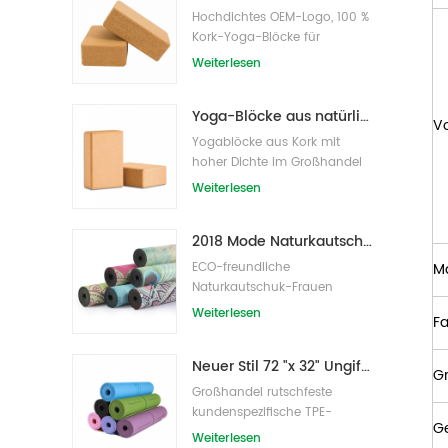
Hochdichtes OEM-Logo, 100 %
Kork-Yoga-Blöcke für
Übungen
Weiterlesen
Yoga-Blöcke aus natürlichem Kork, 10,2 x 15,2 x 22,9 cm, natürliche, rutschfeste Steine
Vo
Yogablöcke aus Kork mit
hoher Dichte im Großhandel
Weiterlesen
2018 Mode Naturkautschuk individuell bedruckte Wildleder Yogamatten Großhandel
ECO-freundliche
Ma
Naturkautschuk-Frauen
bedruckte Wildleder-Yoga-
Weiterlesen
F
Matte
Neuer Stil 72 "x 32" Ungiftig, kein Latex, kein PVC - 100% TPE Yogamatte
G
Großhandel rutschfeste
kundenspezifische TPE-
G
Yogamatte mit hoher Dichte
Weiterlesen