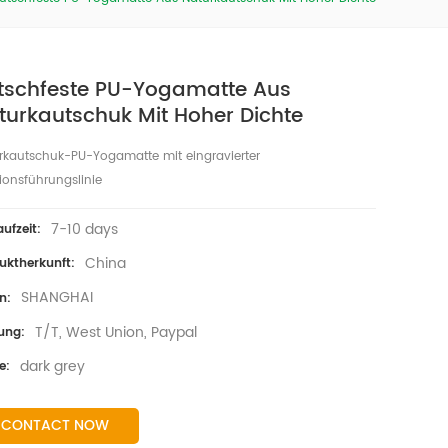
tschfeste PU-Yogamatte Aus
turkautschuk Mit Hoher Dichte
rkautschuk-PU-Yogamatte mit eingravierter
tionsführungslinie
7-10 days
aufzeit:
China
uktherkunft:
SHANGHAI
n:
T/T, West Union, Paypal
ung:
dark grey
e:
CONTACT NOW