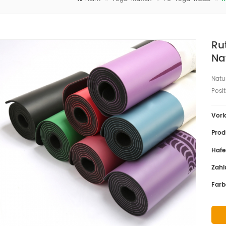
Ru
Na
Natu
Posi
Vorl
Prod
Hafe
Zahl
Farb