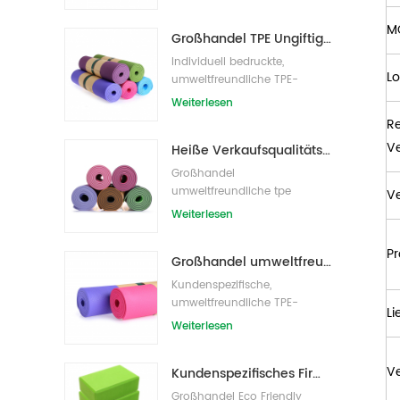
M
Großhandel TPE Ungiftige patentierte umweltfreundliche Yogamatte aus China
Individuell bedruckte,
L
umweltfreundliche TPE-
Yogamatte
Weiterlesen
R
V
Heiße Verkaufsqualitäts-kundenspezifische TPE-Yogamatte vom Porzellan
Großhandel
umweltfreundliche tpe
V
rutschfeste wasserdichte
Weiterlesen
Material Yogamatte
Pr
Großhandel umweltfreundliche Yogamatte aus rutschfestem, wasserdichtem TPE-Material
Kundenspezifische,
umweltfreundliche TPE-
Li
Yogamatte mit Eigenmarke
Weiterlesen
V
Kundenspezifisches Firmenzeichen der neuen Art Großhandelsnatürliche EVA-Schaum-Yoga-Blöcke/Ziegelsteine
Großhandel Eco Friendly