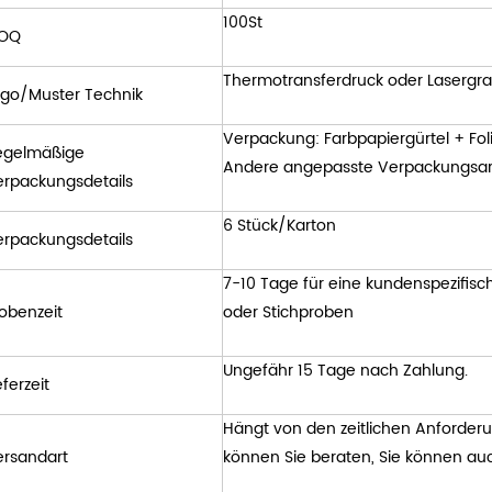
100St
OQ
Thermotransferdruck oder Lasergra
ogo/Muster Technik
Verpackung: Farbpapiergürtel + Fo
egelmäßige
Andere angepasste Verpackungsart
erpackungsdetails
6 Stück/Karton
erpackungsdetails
7-10 Tage für eine kundenspezifisc
obenzeit
oder Stichproben
Ungefähr 15 Tage nach Zahlung.
eferzeit
Hängt von den zeitlichen Anforder
ersandart
können Sie beraten, Sie können auc