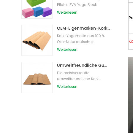
Pilates EVA Yoga Block
s/Bricks
Weiterlesen
Pr
OEM-Eigenmarken-Kork-Yogamatte mit individuellem Design
Kork-Yogamatte aus 100 %
Ko
Öko-Naturkautschuk
Weiterlesen
Umweltfreundliche Gummi-/Fitness-/kundenspezifische Kork-Yogamatte/Kork-Übungsmatten
Die meistverkaufte
umweltfreundliche Kork-
Yogamatte von Amazon
Weiterlesen