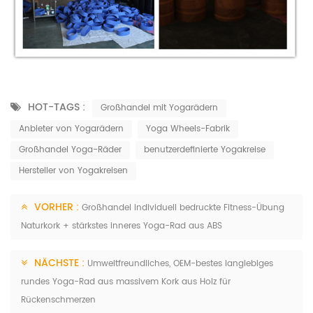
HOT-TAGS :
Großhandel mit Yogarädern
Anbieter von Yogarädern
Yoga Wheels-Fabrik
Großhandel Yoga-Räder
benutzerdefinierte Yogakreise
Hersteller von Yogakreisen
VORHER :
Großhandel individuell bedruckte Fitness-Übung
Naturkork + stärkstes inneres Yoga-Rad aus ABS
NÄCHSTE :
Umweltfreundliches, OEM-bestes langlebiges
rundes Yoga-Rad aus massivem Kork aus Holz für
Rückenschmerzen