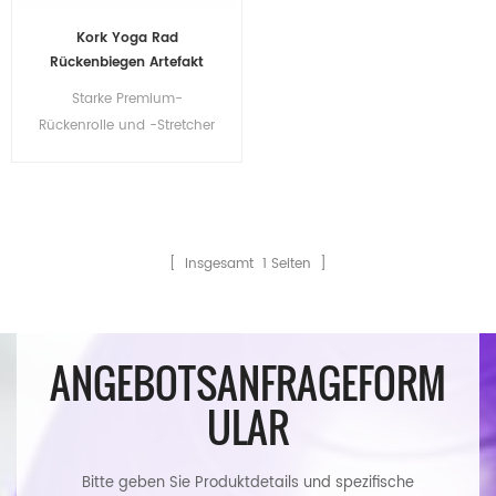
Kork Yoga Rad
Rückenbiegen Artefakt
neues Yoga Massage Rad
Starke Premium-
Fitness Übung Kork Yoga
Rückenrolle und -Stretcher
Rad
mit dickem, gepolstertem
Yoga-Kreisrad aus Korkholz
[ Insgesamt
1
Seiten ]
ANGEBOTSANFRAGEFORM
ULAR
Bitte geben Sie Produktdetails und spezifische