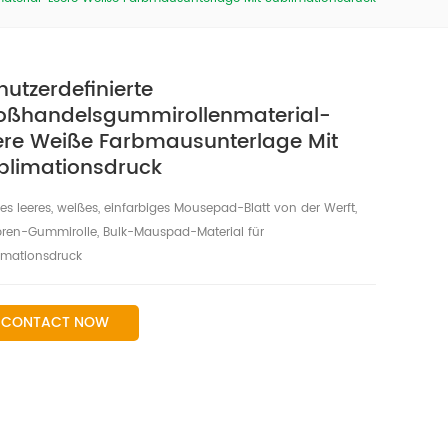
nutzerdefinierte
oßhandelsgummirollenmaterial-
ere Weiße Farbmausunterlage Mit
blimationsdruck
es leeres, weißes, einfarbiges Mousepad-Blatt von der Werft,
ren-Gummirolle, Bulk-Mauspad-Material für
imationsdruck
CONTACT NOW