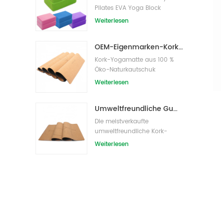
Pilates EVA Yoga Block
s/Bricks
Weiterlesen
OEM-Eigenmarken-Kork-Yogamatte mit individuellem Design
Kork-Yogamatte aus 100 %
Öko-Naturkautschuk
Weiterlesen
Umweltfreundliche Gummi-/Fitness-/kundenspezifische Kork-Yogamatte/Kork-Übungsmatten
Die meistverkaufte
umweltfreundliche Kork-
Yogamatte von Amazon
Weiterlesen