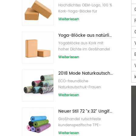
Hochdichtes OEM-Logo, 100 %
Kork-Yoga-Blöcke für
Übungen
Weiterlesen
Yoga-Blöcke aus natürlichem Kork, 10,2 x 15,2 x 22,9 cm, natürliche, rutschfeste Steine
Yogablöcke aus Kork mit
hoher Dichte im Großhandel
Weiterlesen
2018 Mode Naturkautschuk individuell bedruckte Wildleder Yogamatten Großhandel
ECO-freundliche
Naturkautschuk-Frauen
bedruckte Wildleder-Yoga-
Weiterlesen
Matte
Neuer Stil 72 "x 32" Ungiftig, kein Latex, kein PVC - 100% TPE Yogamatte
Großhandel rutschfeste
kundenspezifische TPE-
Yogamatte mit hoher Dichte
Weiterlesen