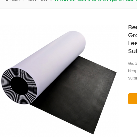
Be
Gr
Le
Su
Groß
Neop
Subl