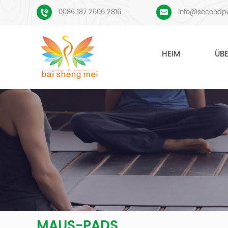
0086 187 2606 2816
Info@secondp
HEIM
ÜB
MAUS-PADS