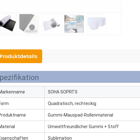
Produktdetails
pezifikation
Markenname
SOHA SOPRTS
Form
Quadratisch, rechteckig
Produktname
Gummi-Mauspad-Rollenmaterial
Material
Umweltfreundlicher Gummi + Stoff
Eigenschaften
Sublimation