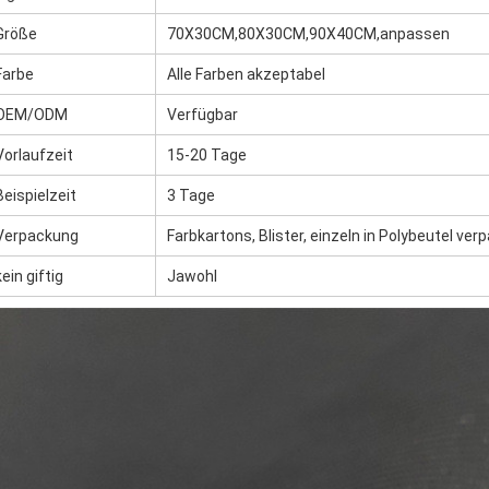
Größe
70X30CM,80X30CM,90X40CM,anpassen
Farbe
Alle Farben akzeptabel
OEM/ODM
Verfügbar
Vorlaufzeit
15-20 Tage
Beispielzeit
3 Tage
Verpackung
Farbkartons, Blister, einzeln in Polybeutel ver
kein giftig
Jawohl