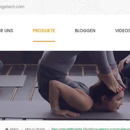
agetech.com
ER UNS
PRODUKTE
BLOGGEN
VIDEO
Heim
Maus-Pads
Benutzerdefinierte Großhandelsgummirollenm