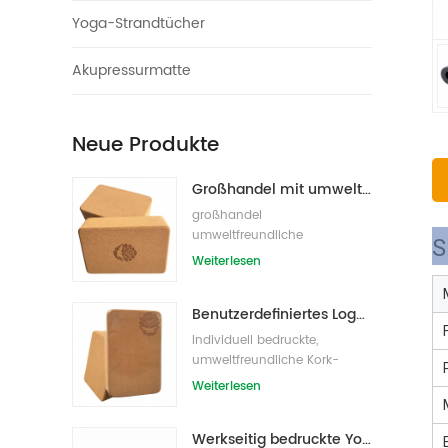
Yoga-Strandtücher
Akupressurmatte
Neue Produkte
Großhandel mit umweltfreundlichen Naturkork-Yogablöcken / -ziegeln
großhandel
umweltfreundliche
S
eigenmarke kork yoga block
Weiterlesen
s/bricks
Benutzerdefiniertes Logo, das umweltfreundliche Kork-Yoga-Blöcke für das Übungstraining druckt
Individuell bedruckte,
umweltfreundliche Kork-
Yoga-Blöcke /Ziegel für
Weiterlesen
Handelsmarken
Werkseitig bedruckte Yoga-Blöcke/Ziegel aus Naturkork mit Eigenmarke