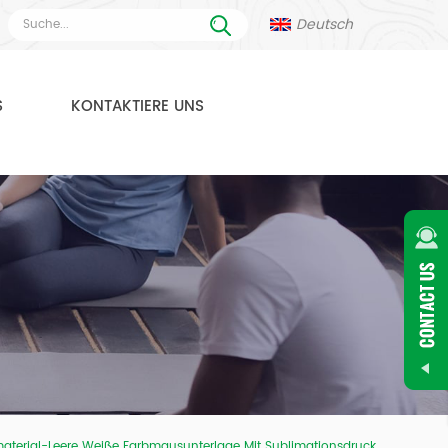
Deutsch
S
KONTAKTIERE UNS
aterial-Leere Weiße Farbmausunterlage Mit Sublimationsdruck