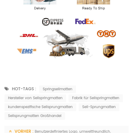
HOT-TAGS :
Springseilmatten
Hersteller von Seilspringmatten
Fabrik für Seilspringmatten
kundenspezifische Seilsprungmatten
Seil-Sprungmatten
Seilsprungmatten Großhandel
VORHER :
Benutzerdefiniertes Logo, umweltfreundlich,