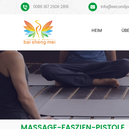
0086 187 2606 2816
Info@secondp
HEIM
ÜB
MASSAGE-FASZIEN-PISTOLE