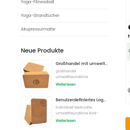
Yoga-Fitnessball
Yoga-Strandtücher
Akupressurmatte
Neue Produkte
Großhandel mit umweltfreundlichen Naturkork-Yogablöcken / -ziegeln
großhandel
umweltfreundliche
eigenmarke kork yoga block
Weiterlesen
s/bricks
Benutzerdefiniertes Logo, das umweltfreundliche Kork-Yoga-Blöcke für das Übungstraining druckt
Individuell bedruckte,
umweltfreundliche Kork-
Yoga-Blöcke /Ziegel für
Weiterlesen
Handelsmarken