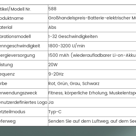
588
tikel/Modell Nr.
Großhandelspreis-Batterie-elektrischer 
roduktname
terial
Abs
brationsmodell
1-32 Geschwindigkeiten
enngeschwindigkeit
1800-3200 U/min
nergieversorgung
1500 mAh (wiederaufladbarer Li-on-Akku
istung
20W
requenz
9-20Hz
arbe
Rot, Grün, Grau, Schwarz
erwendungszweck
Fitness, körperliche Erholung, Muskelents
nutzerdefiniertes Logo
Ja
etzteilmodus
Typ-C
eferweg
Senden Sie auf dem Luftweg, auf dem Seewe