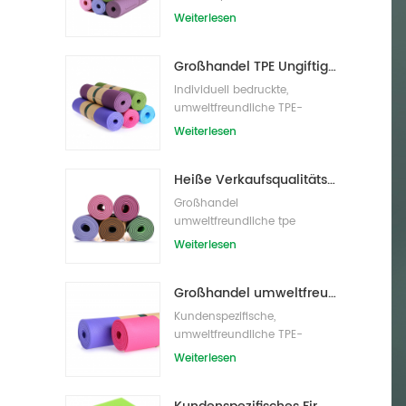
Yogamatte mit hoher Dichte
Weiterlesen
Großhandel TPE Ungiftige patentierte umweltfreundliche Yogamatte aus China
Individuell bedruckte,
umweltfreundliche TPE-
Yogamatte
Weiterlesen
Heiße Verkaufsqualitäts-kundenspezifische TPE-Yogamatte vom Porzellan
Großhandel
umweltfreundliche tpe
rutschfeste wasserdichte
Weiterlesen
Material Yogamatte
Großhandel umweltfreundliche Yogamatte aus rutschfestem, wasserdichtem TPE-Material
Kundenspezifische,
umweltfreundliche TPE-
Yogamatte mit Eigenmarke
Weiterlesen