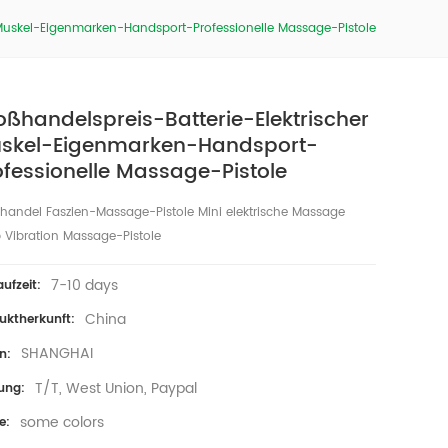
 Muskel-Eigenmarken-Handsport-Professionelle Massage-Pistole
oßhandelspreis-Batterie-Elektrischer
skel-Eigenmarken-Handsport-
ofessionelle Massage-Pistole
handel Faszien-Massage-Pistole Mini elektrische Massage
 Vibration Massage-Pistole
7-10 days
aufzeit:
China
uktherkunft:
SHANGHAI
n:
T/T, West Union, Paypal
ung:
some colors
e: