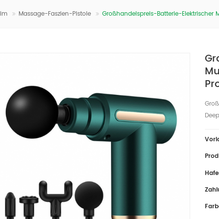
im
Massage-Faszien-Pistole
Großhandelspreis-Batterie-Elektrischer
Gr
Mu
Pr
Groß
Deep
Vorl
Prod
Hafe
Zahl
Farb