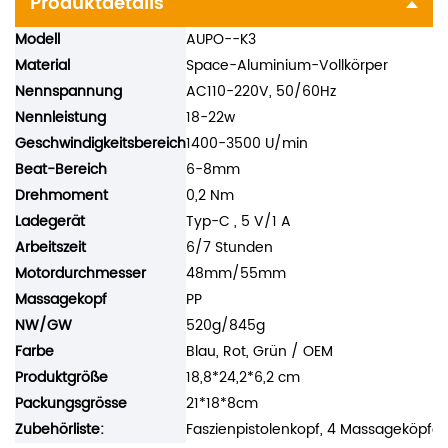
Produktdetails
Modell
AUPO--K3
Material
Space-Aluminium-Vollkörper
Nennspannung
AC110-220V, 50/60Hz
Nennleistung
18-22w
Geschwindigkeitsbereich
1400-3500 U/min
Beat-Bereich
6-8mm
Drehmoment
0,2 Nm
Ladegerät
Typ-C
,
5 V/1 A
Arbeitszeit
6/7 Stunden
Motordurchmesser
48mm/55mm
Massagekopf
PP
NW/GW
520g/845g
Farbe
Blau, Rot, Grün / OEM
Produktgröße
18,8*24,2*6,2 cm
Packungsgrösse
21*18*8cm
Zubehörliste:
Faszienpistolenkopf, 4 Massageköpfe, 