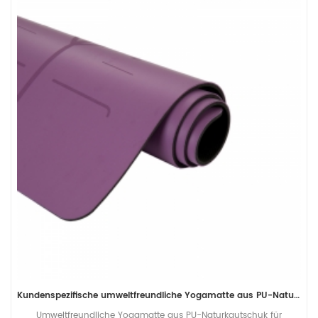
Kundenspezifische umweltfreundliche Yogamatte aus PU-Naturkautschuk für Importeure
Umweltfreundliche Yogamatte aus PU-Naturkautschuk für