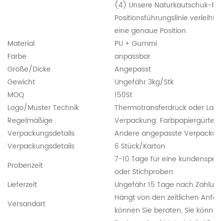
(4) Unsere Naturkautschuk-PU-
Positionsführungslinie verleih
eine genaue Position.
Material
PU + Gummi
Farbe
anpassbar
Größe/Dicke
Angepasst
Gewicht
Ungefähr 3kg/Stk
MOQ
150St
Logo/Muster Technik
Thermotransferdruck oder Lase
Regelmäßige
Verpackung: Farbpapiergürtel 
Verpackungsdetails
Andere angepasste Verpackung
Verpackungsdetails
6 Stück/Karton
7-10 Tage für eine kundenspezi
Probenzeit
oder Stichproben
Lieferzeit
Ungefähr 15 Tage nach Zahlung
Hängt von den zeitlichen Anfo
Versandart
können Sie beraten, Sie können