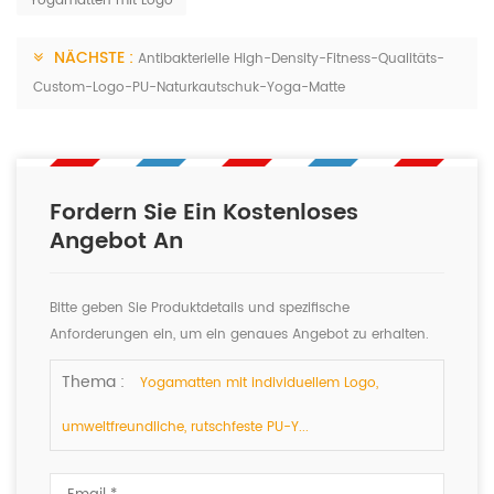
Yogamatten mit Logo
NÄCHSTE :
Antibakterielle High-Density-Fitness-Qualitäts-
Custom-Logo-PU-Naturkautschuk-Yoga-Matte
Fordern Sie Ein Kostenloses
Angebot An
Bitte geben Sie Produktdetails und spezifische
Anforderungen ein, um ein genaues Angebot zu erhalten.
Wir werden Ihnen so schnell wie möglich antworten.
Thema :
Yogamatten mit individuellem Logo,
umweltfreundliche, rutschfeste PU-Y...