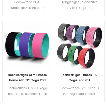
Hochwertige OEM-
Langlebiges , preiswertes
Yoga-Stützen-Rad
Natural Rubber Cork
kundenspezifische bunte
Holzkork-Yoga-Rad,
Wheel
TPE-Yoga-Rad-Fitness-
Fitness-Balance, Pilates,
Balance-Pilates
Yoga-Wheeler
Hochwertiges OEM Fitness
Hochwertiges Fitness-PU-
Home ABS TPE Yoga Rad
Yoga-Rad mit
für Pilates Rückentraining
individuellem Logo-Design
Hochwertiges ABS TPE Yoga
Hochwertiges 3er - Set aus
Rad Fitness Balance Pilates
PU -Yoga-Rad, Fitness-
Ringe Yoga Wheeler
Balance, Pilates-Ringe,
Yoga-Wheeler