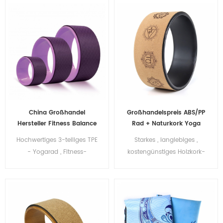
China Großhandel
Großhandelspreis ABS/PP
Hersteller Fitness Balance
Rad + Naturkork Yoga
3 Satz TPE Yoga Wheel
Wheel Woodgrain Balance
Hochwertiges 3-teiliges TPE
Starkes , langlebiges ,
Wheeler für
- Yogarad , Fitness-
kostengünstiges Holzkork-
Fitnessübungen
Balance, Pilates-Ringe,
Yoga-Rad, Fitness-Balance,
Yoga-Wheeler
Pilates-Ringe, Yoga-
Wheeler