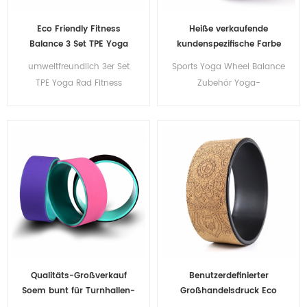
Eco Friendly Fitness
Heiße verkaufende
Balance 3 Set TPE Yoga
kundenspezifische Farbe
Wheel China Hersteller
Schwarz Premium TPE
umweltfreundlich 3er Set
Sports Yoga Wheel Balance
Yoga Wheel für Fitness im
TPE Yoga Rad Fitness
Zubehör Yoga-
Fitnessstudio
Balance Pilates
Schaumstoffrolle für
Rückenschmerzen und
Dehnung
Qualitäts-Großverkauf
Benutzerdefinierter
Soem bunt für Turnhallen-
Großhandelsdruck Eco
Eignungs-Ausrüstungs-
Friendly Gym Fitness