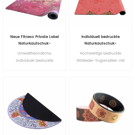
Neue Fitness Private Label
Individuell bedruckte
Naturkautschuk-
Naturkautschuk-
Veloursleder-Yogamatten
Wildleder-Yogamatte im
Umweltfreundliche,
Hochwertige bedruckte
Großhandel
individuell bedruckte
Wildleder-Yogamatten mit
Naturkautschuk-
Eigenmarke
Mikrofaser-Yogamatte