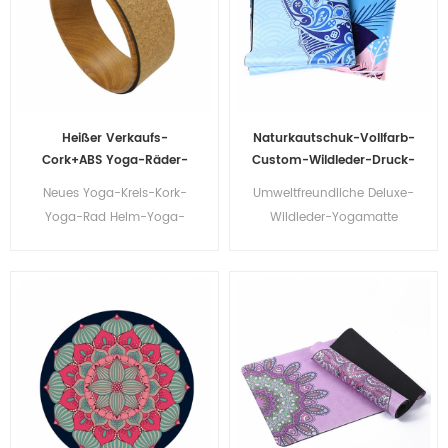
Heißer Verkaufs-
Naturkautschuk-Vollfarb-
Cork+ABS Yoga-Räder-
Custom-Wildleder-Druck-
kundenspezifischer
Yoga-Matten
Neues Yoga-Kreis-Kork-
Umweltfreundliche Deluxe-
Großhandel
Yoga-Rad Heim-Yoga-
Wildleder-Yogamatte
Rad-Fitnessgeräte
Naturkautschuk-
Yogamatte