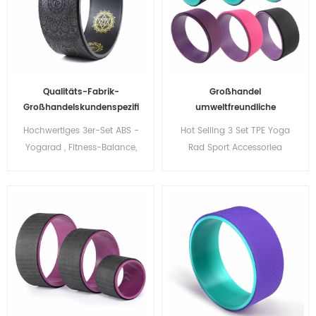
Qualitäts-Fabrik-
Großhandel
Großhandelskundenspezifi
umweltfreundliche
sches ABS-Yoga-Rad für
kundenspezifische
Hochwertiges 3er-Set ABS -
Hot Selling 3 Set TPE Yoga
Bauch-Pilates-Körper
langlebige Pilates TPE
Yogarad , Fitness-Balance,
Rad Sport Accessoriea
Yoga Rad Sportzubehör
Pilates
Fitness Balance Pilates