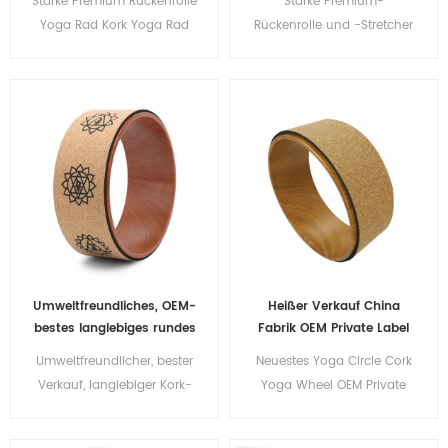
Starke Premium Rückenrolle
Starke Premium-
inneres Yoga-Rad aus
Fitness-Übungs-
Yoga Rad Kork Yoga Rad
Rückenrolle und -Stretcher
ABS
natürliches hölzernes
Yoga Kreise
mit dickem, gepolstertem
Kork-Yoga-Rad
Yoga-Kreisrad aus Korkholz
Umweltfreundliches, OEM-
Heißer Verkauf China
bestes langlebiges rundes
Fabrik OEM Private Label
Yoga-Rad aus massivem
Fitness Kork Holz Yoga
Umweltfreundlicher, bester
Neuestes Yoga Circle Cork
Kork aus Holz für
Rad
Verkauf, langlebiger Kork-
Yoga Wheel OEM Private
Rückenschmerzen
Yoga-Kreis aus massivem
Label Fitness
Holz für den Rücken