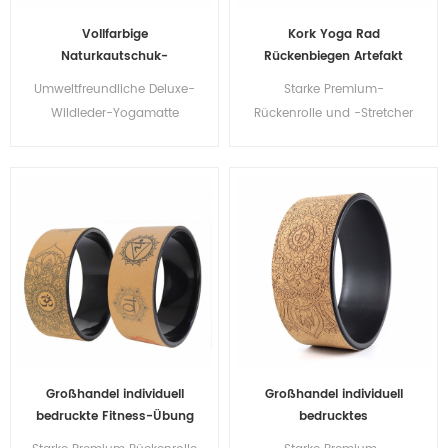
Vollfarbige
Kork Yoga Rad
Naturkautschuk-
Rückenbiegen Artefakt
Wildleder-Yogamatte mit
neues Yoga Massage Rad
Umweltfreundliche Deluxe-
Starke Premium-
Stoffoberfläche
Fitness Übung Kork Yoga
Wildleder-Yogamatte
Rückenrolle und -Stretcher
Rad
Naturkautschuk-
mit dickem, gepolstertem
Yogamatte
Yoga-Kreisrad aus Korkholz
Großhandel individuell
Großhandel individuell
bedruckte Fitness-Übung
bedrucktes
Naturkork + stärkstes
umweltfreundliches