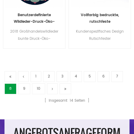
Benutzerdefinierte
Vollfarbig bedruckte,
Wildleder-Druck-Öko-
rutschfeste
Naturkautschuk-
Naturkautschuk-
2018 Großhandelswildleder
Kundenspezifisches Design
Wildleder-Yogamatte
Wildleder-Yogamatte
bunte Druck-Öko-
Rutschfester
Yogamatte mit OEM-
Naturkautschuk
kundenspezifischem Logo
Umweltfreundliches
Wildleder Yoga Matte
1
2
3
4
5
6
7
8
9
10
[ Insgesamt
14
Seiten ]
ANGEBOTSANFRAGEFORM