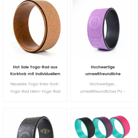
Hot Sale Yoga-Rad aus
Hochwertige
Korkholz mit individuellem
umweltfreundliche
Logo für Körperbalance
Fitness-PU-Yoga-Radrolle
Neuestes Yoga-Kreis-Kork-
Hochwertiges ,
für Gymnastikringe, die
Yoga-Rad Heim-Yoga-Rad
umweltfreundliches PU -
Sport trainieren
für Körperbalance
Yogarad, Fitness-Balance,
Pilates